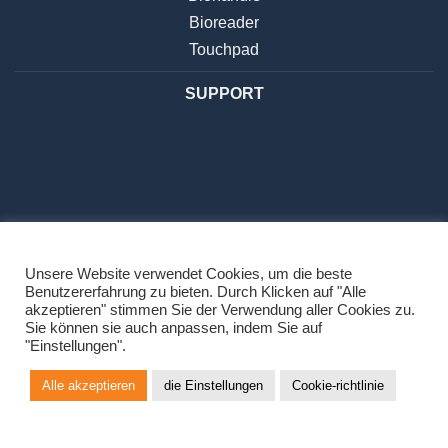
Bioreader
Touchpad
SUPPORT
Unsere Website verwendet Cookies, um die beste
Benutzererfahrung zu bieten. Durch Klicken auf "Alle
DATENSCHUTZBESTIMMUNGEN
akzeptieren" stimmen Sie der Verwendung aller Cookies zu.
Sie können sie auch anpassen, indem Sie auf
"Einstellungen".
Alle akzeptieren
die Einstellungen
Cookie-richtlinie
Copyright 2026 ©
Navkom d.o.o.