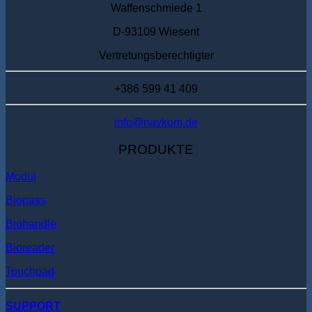
Waffenschmiede 1
D-93109 Wiesent
Vertretungsberechtigter
+386 599 41 409
info@navkom.de
PRODUKTE
Modul
Biopass
Biohandle
Bioreader
Touchpad
SUPPORT