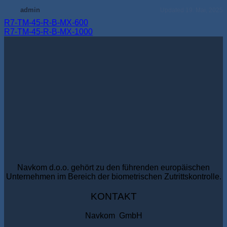
admin
Updated 19. Mai, 2025
R7-TM-45-R-B-MX-600
R7-TM-45-R-B-MX-1000
Navkom d.o.o. gehört zu den führenden europäischen
Unternehmen im Bereich der biometrischen Zutrittskontrolle.
KONTAKT
Navkom GmbH