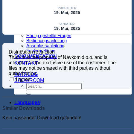
Bioreader
Biohandle
PUBLISHED
19. Mai, 2025
Touchpad
Bio-Touchpad
Biopass
UPDATED
19. Mai, 2025
SUPPORT
Häufig gestellte Fragen
Bedienungsanleitung
Anschlussanleitung
Fehlermeldung
Distribution restriction
DOKUMENTATION
This file is the property of Navkom d.o.o. and is
intended for the exclusive use of the customer. The
KONTAKT
files may not be shared with third parties without
authorization.
KATALOG
I agree
SHOWROOM
Languages
Similar Downloads
Kein passender Download gefunden!