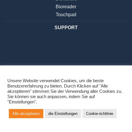
Bioreader
Touchpad
SUPPORT
Unsere Website verwendet Cookies, um die beste
Benutzererfahrung zu bieten. Durch Klicken auf "Alle
DATENSCHUTZBESTIMMUNGEN
akzeptieren" stimmen Sie der Verwendung aller Cookies zu.
Sie können sie auch anpassen, indem Sie auf
"Einstellungen".
Alle akzeptieren
die Einstellungen
Cookie-richtlinie
Copyright 2026 ©
Navkom d.o.o.