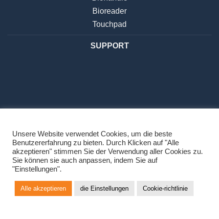
Bioreader
Touchpad
SUPPORT
Unsere Website verwendet Cookies, um die beste
Benutzererfahrung zu bieten. Durch Klicken auf "Alle
DATENSCHUTZBESTIMMUNGEN
akzeptieren" stimmen Sie der Verwendung aller Cookies zu.
Sie können sie auch anpassen, indem Sie auf
"Einstellungen".
Alle akzeptieren
die Einstellungen
Cookie-richtlinie
Copyright 2026 ©
Navkom d.o.o.